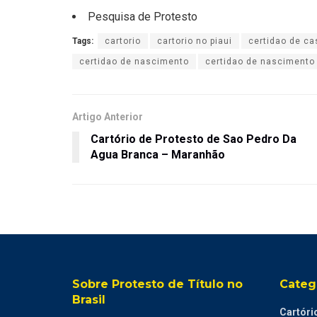
Pesquisa de Protesto
Tags:
cartorio
cartorio no piaui
certidao de ca
certidao de nascimento
certidao de nascimento 
Artigo Anterior
Cartório de Protesto de Sao Pedro Da
Agua Branca – Maranhão
Sobre Protesto de Título no
Categ
Brasil
Cartóri