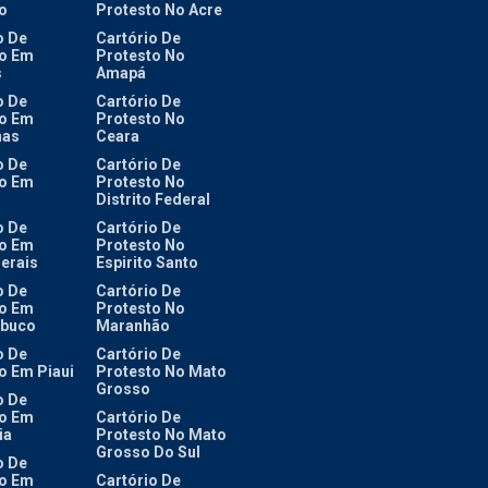
o
Protesto No Acre
o De
Cartório De
o Em
Protesto No
s
Amapá
o De
Cartório De
o Em
Protesto No
as
Ceara
o De
Cartório De
o Em
Protesto No
Distrito Federal
o De
Cartório De
o Em
Protesto No
erais
Espirito Santo
o De
Cartório De
o Em
Protesto No
buco
Maranhão
o De
Cartório De
o Em Piaui
Protesto No Mato
Grosso
o De
o Em
Cartório De
ia
Protesto No Mato
Grosso Do Sul
o De
o Em
Cartório De