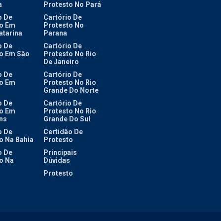
a
Protesto No Pará
o De
Cartório De
o Em
Protesto No
atarina
Parana
o De
Cartório De
o Em São
Protesto No Rio
De Janeiro
o De
Cartório De
o Em
Protesto No Rio
Grande Do Norte
o De
Cartório De
o Em
Protesto No Rio
ns
Grande Do Sul
o De
Certidão De
o Na Bahia
Protesto
o De
Principais
o Na
Dúvidas
Protesto