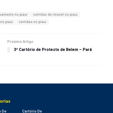
samento no piaui
certidao de imovel no piaui
no piaui
certidao no piaui
Próximo Artigo
3º Cartório de Protesto de Belem – Pará
orias
o De
Cartório De