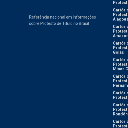
Protest
Cartóri
Protest
Referência nacional em informações
Alagoa
sobre Protesto de Título no Brasil
Cartóri
Protest
Amazon
Cartóri
Protest
Goiás
Cartóri
Protest
Minas G
Cartóri
Protest
Pernam
Cartóri
Protest
Cartóri
Protest
Rondôn
Cartóri
Protest