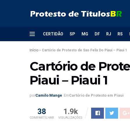
CERTIDÃO
SP
MG
DF
RJ
RS
Início
»
Cartório de Protesto de Sao Felix Do Piaui – Piaui 1
Cartório de Prote
Piaui – Piaui 1
por
Camilo Mange
Em
Cartório de Protesto em Piaui
38
1.9k
COMPARTILHAR
VISUALIZAÇÕES