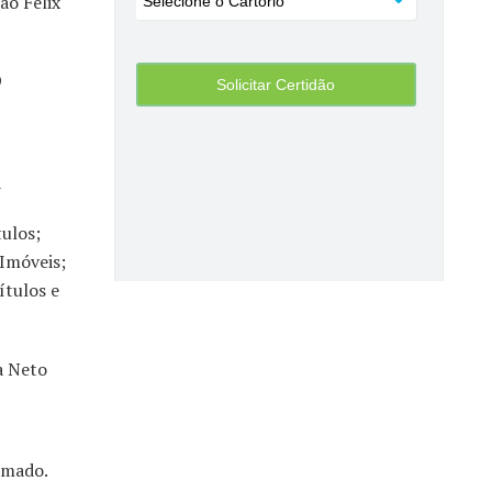
ão Felix
9
a
tulos;
 Imóveis;
ítulos e
a Neto
rmado.