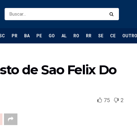
SC
PR
BA
PE
GO
AL
RO
RR
SE
CE
OUTR
sto de Sao Felix Do
75
2